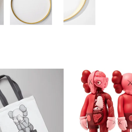
450,00
€
€